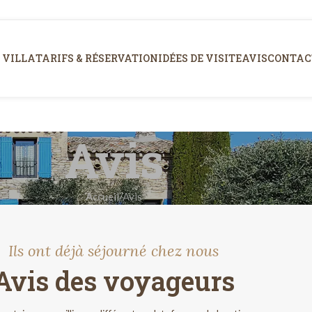
 VILLA
TARIFS & RÉSERVATION
IDÉES DE VISITE
AVIS
CONTACT
Avis
Accueil
Avis
Ils ont déjà séjourné chez nous
Avis des voyageurs