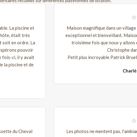
ntaires recueillis sur différentes plateformes de location.
le. La piscine et
Maison magnifique dans un village 
hôte, était très
exceptionnel et bienveillant. Maison
 soit en ordre. La
troisième fois que nous y allons e
 espérons pouvoir
Christophe dan
ois-ci, il y avait
Petit plus incroyable Patrick Brue
e la piscine et de
Charl
ssette du Cheval
Les photos ne mentent pas, l'ambian