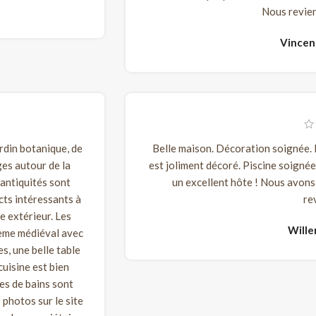
Nous revien
Vince
ardin botanique, de
Belle maison. Décoration soignée. B
ges autour de la
est joliment décoré. Piscine soignée
s antiquités sont
un excellent hôte ! Nous avons 
cts intéressants à
re
e extérieur. Les
Will
hème médiéval avec
es, une belle table
cuisine est bien
es de bains sont
photos sur le site